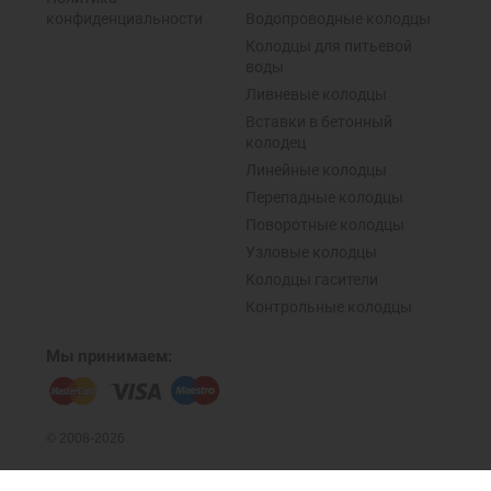
конфиденциальности
Водопроводные колодцы
Колодцы для питьевой
воды
Ливневые колодцы
Вставки в бетонный
колодец
Линейные колодцы
Перепадные колодцы
Поворотные колодцы
Узловые колодцы
Колодцы гасители
Контрольные колодцы
Мы принимаем:
© 2008-2026