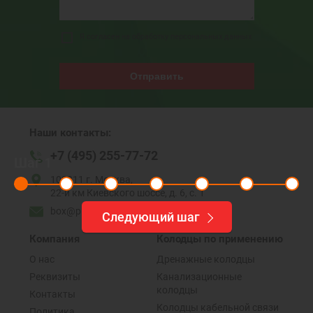
Я согласен на обработку персональных данных
Отправить
Наши контакты:
+7 (495) 255-77-72
Шаг
1
108811 г. Москва,
22-й км Киевского шоссе, д. 6, с. 1
box@plastikovye-kolodcy.ru
Следующий шаг
Компания
Колодцы по применению
О нас
Дренажные колодцы
Реквизиты
Канализационные
колодцы
Контакты
Колодцы кабельной связи
Политика