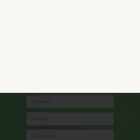
Сначала монтируют опорную часть с технологическими
отверстиями, после чего совмещают выступы крышки с
пазами кольца.
Восстановление грунта
После завершения установки восстанавливается грунт
и растительность либо дорожное покрытие, в
зависимости о т места размещения колодца.
Остались вопросы?
Обращайтесь за консультацией к нашим
специалистам!