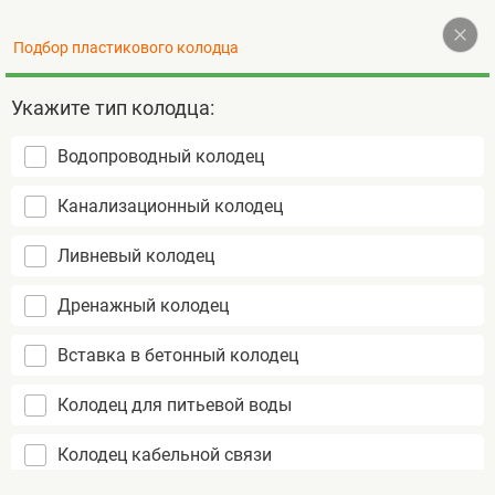
Наверх
Подбор пластикового колодца
+7 (495) 255-77-72
Контакты
Укажите тип колодца:
Водопроводный колодец
Пластиковые колодцы
Канализационный колодец
не подвержены коррозии
срок службы более 50 лет
Ливневый колодец
монтаж за 1 день
Дренажный колодец
Вставка в бетонный колодец
Колодец для питьевой воды
Колодец кабельной связи
Главная
Установка колодца под ключ