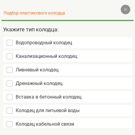
Наверх
Подбор пластикового колодца
+7 (495) 255-77-72
Контакты
Укажите тип колодца:
Водопроводный колодец
Пластиковые колодцы
Канализационный колодец
не подвержены коррозии
срок службы более 50 лет
Ливневый колодец
монтаж за 1 день
Дренажный колодец
Вставка в бетонный колодец
Колодец для питьевой воды
Колодец кабельной связи
Ливневые
Ливневый колодец ГРИНЛОС Л
Главная
колодцы
750/3000