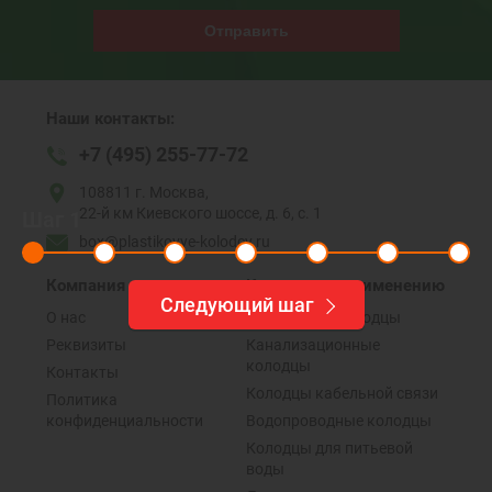
Отправить
Наши контакты:
+7 (495) 255-77-72
108811 г. Москва,
22-й км Киевского шоссе, д. 6, с. 1
Шаг
1
box@plastikovye-kolodcy.ru
Компания
Колодцы по применению
Следующий шаг
О нас
Дренажные колодцы
Реквизиты
Канализационные
колодцы
Контакты
Колодцы кабельной связи
Политика
конфиденциальности
Водопроводные колодцы
Колодцы для питьевой
воды