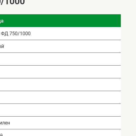
/1000
ца
ФД 750/1000
ый
илен
й