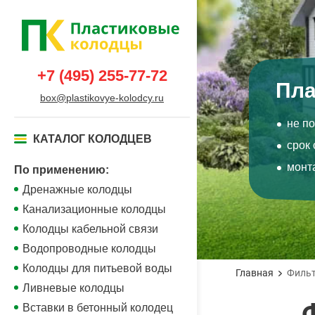
+7 (495) 255-77-72
Пла
box@plastikovye-kolodcy.ru
не п
КАТАЛОГ КОЛОДЦЕВ
срок
монта
По применению:
Дренажные колодцы
Канализационные колодцы
Колодцы кабельной связи
Водопроводные колодцы
Колодцы для питьевой воды
Главная
Фильт
Ливневые колодцы
Вставки в бетонный колодец