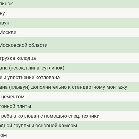
линок
ну
ывун
Москве
Московской области
згрузка колодца
на (песок, глина, суглинок)
 и уплотнение котлована
ана (плывун) дополнительно к стандартному монтажу
а цементом
тонной плиты
греба в котлован с помощью спец. техники
одной группы и основной камеры
ком