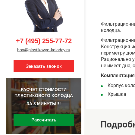
Фильтрационны
колодца.
+7 (495) 255-77-72
Фильтрационны
Конструкция и
box@plastikovye-kolodcy.ru
периметру дома
Рационально у
не имеет дна,
Заказать звонок
Комплектация
Корпус кол
РАСЧЕТ СТОИМОСТИ
Крышка
ПЛАСТИКОВОГО КОЛОДЦА
ЗА 3 МИНУТЫ!!!
Рассчитать
Подроб