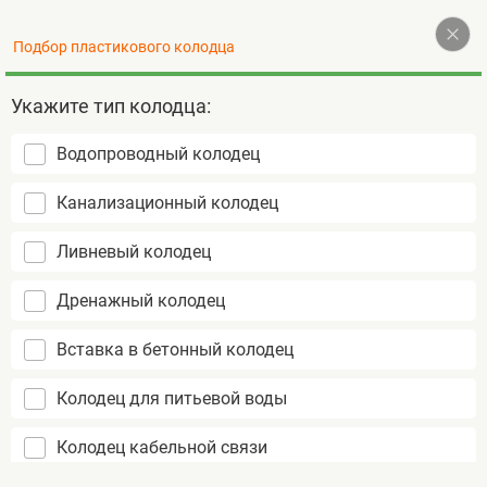
Наверх
Подбор пластикового колодца
+7 (495) 255-77-72
Контакты
Укажите тип колодца:
Водопроводный колодец
Пластиковые колодцы
Канализационный колодец
не подвержены коррозии
срок службы более 50 лет
Ливневый колодец
монтаж за 1 день
Дренажный колодец
Вставка в бетонный колодец
Колодец для питьевой воды
Колодец кабельной связи
Фильтрационный дренажный колодец ГРИНЛОС
Главная
ФД 1000/1500