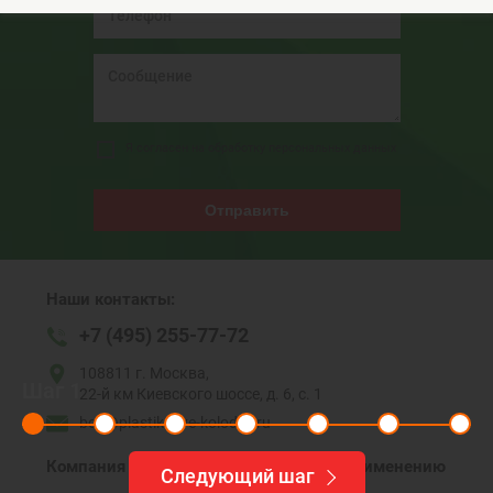
Я согласен на обработку персональных данных
Отправить
Наши контакты:
+7 (495) 255-77-72
108811 г. Москва,
Шаг
1
22-й км Киевского шоссе, д. 6, с. 1
box@plastikovye-kolodcy.ru
Компания
Колодцы по применению
Следующий шаг