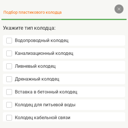
Наверх
Подбор пластикового колодца
+7 (495) 255-77-72
Контакты
Укажите тип колодца:
Водопроводный колодец
Пластиковые колодцы
Канализационный колодец
не подвержены коррозии
срок службы более 50 лет
Ливневый колодец
монтаж за 1 день
Дренажный колодец
Вставка в бетонный колодец
Колодец для питьевой воды
Колодец кабельной связи
Водопроводные
Водопроводный колодец TERA
Главная
колодцы
D1200 H2000