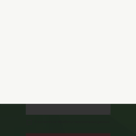
Подробнее
Остались вопросы?
Обращайтесь за консультацией к нашим
специалистам!
Я согласен на обработку персональных данных