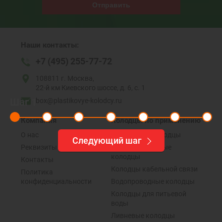
Отправить
Наши контакты:
+7 (495) 255-77-72
108811 г. Москва,
22-й км Киевского шоссе, д. 6, с. 1
Шаг
1
box@plastikovye-kolodcy.ru
Компания
Колодцы по применению
О нас
Дренажные колодцы
Следующий шаг
Реквизиты
Канализационные
колодцы
Контакты
Колодцы кабельной связи
Политика
конфиденциальности
Водопроводные колодцы
Колодцы для питьевой
воды
Ливневые колодцы