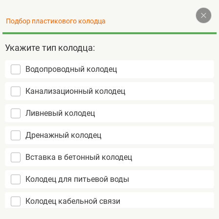
Наверх
Подбор пластикового колодца
+7 (495) 255-77-72
Контакты
Укажите тип колодца:
Водопроводный колодец
Пластиковые колодцы
Канализационный колодец
не подвержены коррозии
срок службы более 50 лет
Ливневый колодец
монтаж за 1 день
Дренажный колодец
Вставка в бетонный колодец
Колодец для питьевой воды
Колодец кабельной связи
Колодец канализационный смотровой Rodlex
Главная
R1/1500