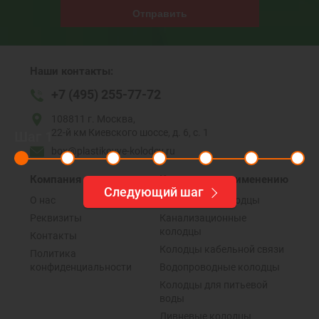
Отправить
Наши контакты:
+7 (495) 255-77-72
108811 г. Москва,
22-й км Киевского шоссе, д. 6, с. 1
Шаг
1
box@plastikovye-kolodcy.ru
Компания
Колодцы по применению
Следующий шаг
О нас
Дренажные колодцы
Реквизиты
Канализационные
колодцы
Контакты
Колодцы кабельной связи
Политика
конфиденциальности
Водопроводные колодцы
Колодцы для питьевой
воды
Ливневые колодцы