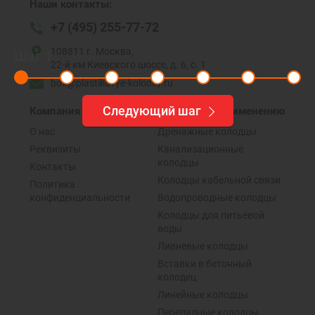
Наши контакты:
+7 (495) 255-77-72
108811 г. Москва,
Шаг
1
22-й км Киевского шоссе, д. 6, с. 1
box@plastikovye-kolodcy.ru
Следующий шаг
Компания
Колодцы по применению
О нас
Дренажные колодцы
Реквизиты
Канализационные
колодцы
Контакты
Колодцы кабельной связи
Политика
конфиденциальности
Водопроводные колодцы
Колодцы для питьевой
воды
Ливневые колодцы
Вставки в бетонный
колодец
Линейные колодцы
Перепадные колодцы