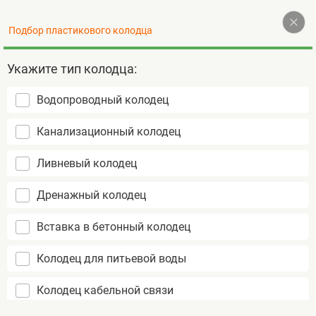
Наверх
Подбор пластикового колодца
+7 (495) 255-77-72
Контакты
Укажите тип колодца:
Водопроводный колодец
Пластиковые колодцы
Канализационный колодец
не подвержены коррозии
срок службы более 50 лет
Ливневый колодец
монтаж за 1 день
Дренажный колодец
Вставка в бетонный колодец
Колодец для питьевой воды
Колодец кабельной связи
Колодец канализационный пропускной Rodlex H
Главная
2000