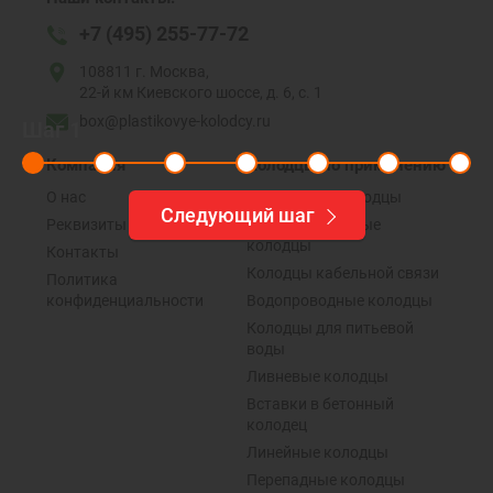
+7 (495) 255-77-72
108811 г. Москва,
22-й км Киевского шоссе, д. 6, с. 1
box@plastikovye-kolodcy.ru
Шаг
1
Компания
Колодцы по применению
О нас
Дренажные колодцы
Следующий шаг
Реквизиты
Канализационные
колодцы
Контакты
Колодцы кабельной связи
Политика
конфиденциальности
Водопроводные колодцы
Колодцы для питьевой
воды
Ливневые колодцы
Вставки в бетонный
колодец
Линейные колодцы
Перепадные колодцы