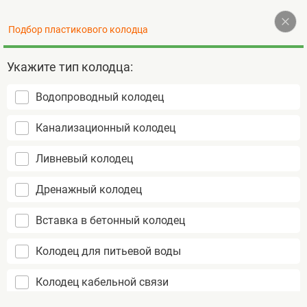
Наверх
Подбор пластикового колодца
+7 (495) 255-77-72
Контакты
Укажите тип колодца:
Водопроводный колодец
Пластиковые колодцы
Канализационный колодец
не подвержены коррозии
срок службы более 50 лет
Ливневый колодец
монтаж за 1 день
Дренажный колодец
Вставка в бетонный колодец
Колодец для питьевой воды
Колодец кабельной связи
Колодцы
Кабельный колодец связи
Главная
кабельной связи
TERA D1500 H1500