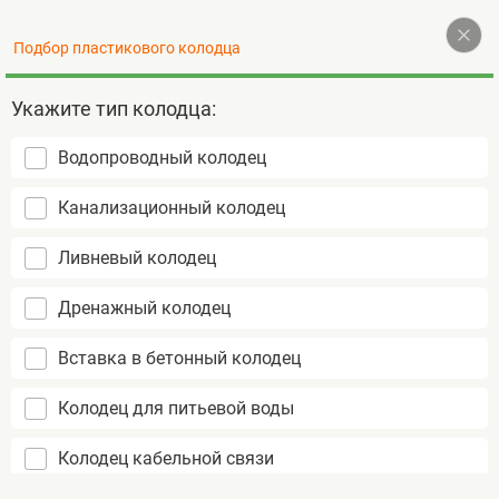
Наверх
Подбор пластикового колодца
+7 (495) 255-77-72
Контакты
Укажите тип колодца:
Водопроводный колодец
Пластиковые колодцы
Канализационный колодец
не подвержены коррозии
срок службы более 50 лет
Ливневый колодец
монтаж за 1 день
Дренажный колодец
Вставка в бетонный колодец
Колодец для питьевой воды
Колодец кабельной связи
Фильтрационный дренажный колодец TERA D1200
Главная
H2000