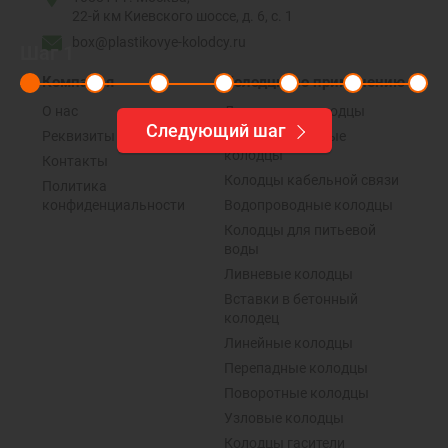
22-й км Киевского шоссе, д. 6, с. 1
box@plastikovye-kolodcy.ru
Шаг
1
Компания
Колодцы по применению
О нас
Дренажные колодцы
Следующий шаг
Реквизиты
Канализационные
колодцы
Контакты
Колодцы кабельной связи
Политика
конфиденциальности
Водопроводные колодцы
Колодцы для питьевой
воды
Ливневые колодцы
Вставки в бетонный
колодец
Линейные колодцы
Перепадные колодцы
Поворотные колодцы
Узловые колодцы
Колодцы гасители